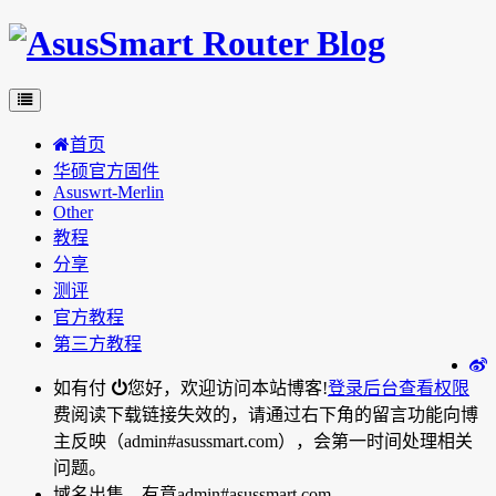
首页
华硕官方固件
Asuswrt-Merlin
Other
教程
分享
测评
官方教程
第三方教程
如有付
您好，欢迎访问本站博客!
登录后台
查看权限
费阅读下载链接失效的，请通过右下角的留言功能向博
主反映（admin#asussmart.com），会第一时间处理相关
问题。
域名出售，有意admin#asussmart.com。