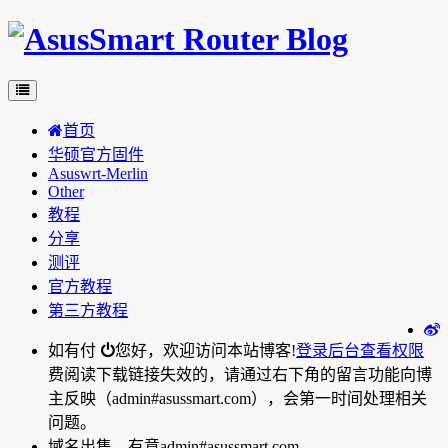
首页
华硕官方固件
Asuswrt-Merlin
Other
教程
分享
测评
官方教程
第三方教程
如有付
您好，欢迎访问本站博客!
登录后台
查看权限
费阅读下载链接失效的，请通过右下角的留言功能向博
主反映（admin#asussmart.com），会第一时间处理相关
问题。
域名出售，有意admin#asussmart.com。