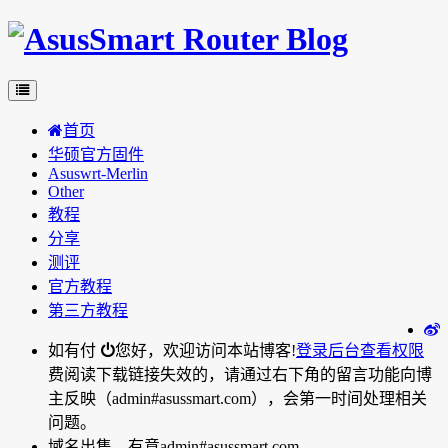
首页
华硕官方固件
Asuswrt-Merlin
Other
教程
分享
测评
官方教程
第三方教程
如有付
您好，欢迎访问本站博客!
登录后台
查看权限
费阅读下载链接失效的，请通过右下角的留言功能向博
主反映（admin#asussmart.com），会第一时间处理相关
问题。
域名出售，有意admin#asussmart.com。