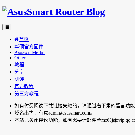
首页
华硕官方固件
Asuswrt-Merlin
Other
教程
分享
测评
官方教程
第三方教程
如有付费阅读下载链接失效的，请通过右下角的留言功能向博主反
域名出售，有意admin#asussmart.com。
本站已关闭评论功能，如有需要请邮件至mc08jsj#vip.qq.