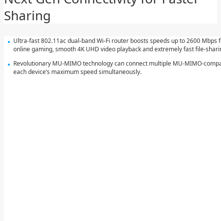
Sharing
Ultra-fast 802.11ac dual-band Wi-Fi router boosts speeds up to 2600 Mbps f
online gaming, smooth 4K UHD video playback and extremely fast file-shari
Revolutionary MU-MIMO technology can connect multiple MU-MIMO-compati
each device’s maximum speed simultaneously.