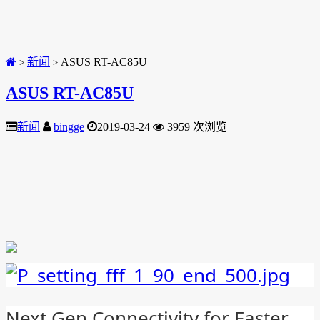
新闻
ASUS RT-AC85U
>
>
ASUS RT-AC85U
新闻
bingge
2019-03-24
3959 次浏览
Next Gen Connectivity for Faster