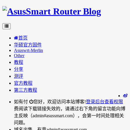
首页
华硕官方固件
Asuswrt-Merlin
Other
教程
分享
测评
官方教程
第三方教程
如有付
您好，欢迎访问本站博客!
登录后台
查看权限
费阅读下载链接失效的，请通过右下角的留言功能向博
主反映（admin#asussmart.com），会第一时间处理相关
问题。
域名出售，有意admin#asussmart.com。