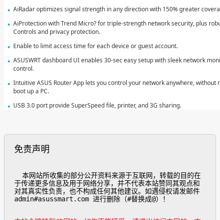
AiRadar optimizes signal strength in any direction with 150% greater cover
AiProtection with Trend Micro? for triple-strength network security, plus rob
Controls and privacy protection.
Enable to limit access time for each device or guest account.
ASUSWRT dashboard UI enables 30-sec easy setup with sleek network moni
control.
Intuitive ASUS Router App lets you control your network anywhere, without 
boot up a PC.
USB 3.0 port provide SuperSpeed file, printer, and 3G sharing.
免责声明
  本网站所收集的部分公开资料来源于互联网，转载的目的在
于传递更多信息及用于网络分享，并不代表本站赞同其观点和
对其真实性负责，也不构成任何其他建议。如遇侵权请发邮件
admin#asussmart.com 进行删除（#替换成@）！
