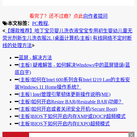
看完了？还不过瘾？点此
向作者提问
本文标签：
PC教程,
【爆款推荐】哈丁宝贝婴儿洗衣液宝宝专用初生婴幼儿童无
荧光剂新生儿洗衣服2L
[桌面计算机/主板] 有线网络不定时断
线的处理方法
蓝屏 - 解决方法
[主板] 疑难解答 - 如何解决Windows中的蓝屏错误(蓝
底白字)
[主板]如何在Intel 600系列含有Intel I219 Lan的主板安
装Windows 11 Home操作系统？
[主板] Intel管理引擎韧体更新操作说明(ME)
[主板]如何开启Resize BAR(Resizable BAR)功能？
[主板]如何开启或者关闭安全开机(Secure Boot)
[主板]BIOS下如何开启内存XMP或DOCP超频模式
[主板]BIOS下如何开启内存EXPO超频模式