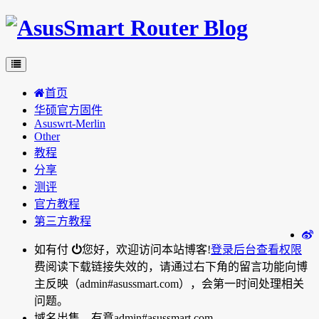
首页
华硕官方固件
Asuswrt-Merlin
Other
教程
分享
测评
官方教程
第三方教程
如有付
您好，欢迎访问本站博客!
登录后台
查看权限
费阅读下载链接失效的，请通过右下角的留言功能向博
主反映（admin#asussmart.com），会第一时间处理相关
问题。
域名出售，有意admin#asussmart.com。