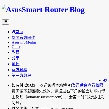
首页
华硕官方固件
Asuswrt-Merlin
Other
教程
分享
测评
官方教程
第三方教程
如有付
您好，欢迎访问本站博客!
登录后台
查看权限
费阅读下载链接失效的，请通过右下角的留言功能向博
主反映（admin#asussmart.com），会第一时间处理相关
问题。
域名出售，有意admin#asussmart.com。