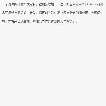
一个具体的计算机或服务。欲加速联机，一些
P2P
应用程序
(
如
BitTorrent)
也
需要您设定通讯端口转发。您可以在路由器上开启特定的埠或是一定区间的
埠，并将来自这些端口的信息导向您内部网络中的装置。