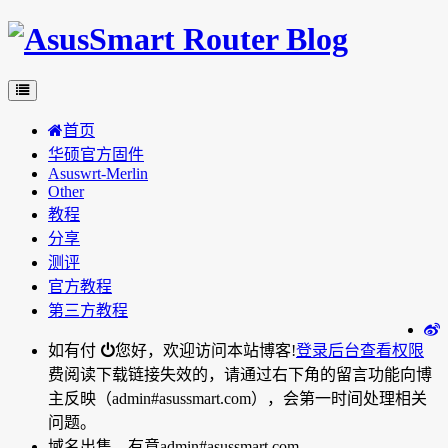
首页
华硕官方固件
Asuswrt-Merlin
Other
教程
分享
测评
官方教程
第三方教程
如有付
您好，欢迎访问本站博客!
登录后台
查看权限
费阅读下载链接失效的，请通过右下角的留言功能向博
主反映（admin#asussmart.com），会第一时间处理相关
问题。
域名出售，有意admin#asussmart.com。