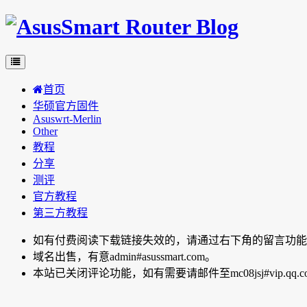
首页
华硕官方固件
Asuswrt-Merlin
Other
教程
分享
测评
官方教程
第三方教程
如有付费阅读下载链接失效的，请通过右下角的留言功能向博主反
域名出售，有意admin#asussmart.com。
本站已关闭评论功能，如有需要请邮件至mc08jsj#vip.qq.