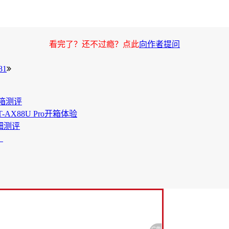
看完了？还不过瘾？点此
向作者提问
81
开箱测评
-AX88U Pro开箱体验
详细测评
）