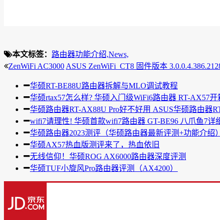
本文标签：
路由器功能介绍,
News,
ZenWiFi AC3000
ASUS ZenWiFi_CT8 固件版本 3.0.0.4.386.212
华硕RT-BE88U路由器拆解与MLO调试教程
华硕rtax57怎么样? 华硕入门级WiFi6路由器 RT-AX57
华硕路由器RT-AX88U Pro好不好用 ASUS华硕路由器RT
wifi7请理性! 华硕首款wifi7路由器 GT-BE96 八爪鱼7
华硕路由器2023测评（华硕路由器最新评测+功能介绍
华硕AX57热血版测评来了，热血依旧
无线信仰！华硕ROG AX6000路由器深度评测
华硕TUF小旋风Pro路由器评测（AX4200）