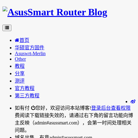
首页
华硕官方固件
Asuswrt-Merlin
Other
教程
分享
测评
官方教程
第三方教程
如有付
您好，欢迎访问本站博客!
登录后台
查看权限
费阅读下载链接失效的，请通过右下角的留言功能向博
主反映（admin#asussmart.com），会第一时间处理相关
问题。
域名出售，有意admin#asussmart.com。