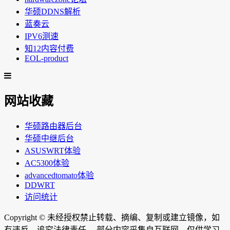
华硕DDNS解析
蓝奏云
IPV6测速
知12内容付费
EOL-product
网站收藏
华硕路由器后台
华硕中继后台
ASUSWRT体验
AC5300体验
advancedtomato体验
DDWRT
访问统计
Copyright ©
未经授权禁止转载、摘编、复制或建立镜像，如
有违反，追究法律责任。 部分内容采集自互联网，仅供学习