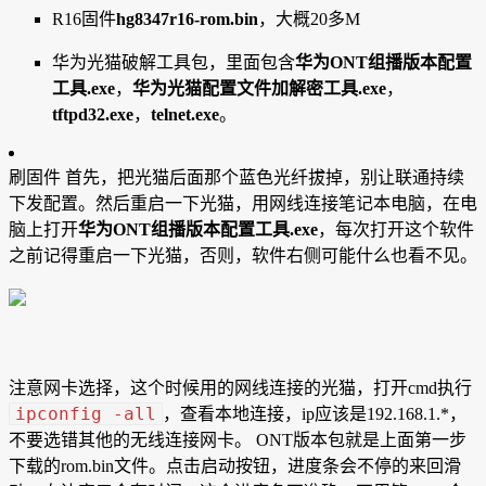
R16固件
hg8347r16-rom.bin
，大概20多M
华为光猫破解工具包，里面包含
华为ONT组播版本配置
工具.exe
，
华为光猫配置文件加解密工具.exe
，
tftpd32.exe
，
telnet.exe
。
刷固件 首先，把光猫后面那个蓝色光纤拔掉，别让联通持续
下发配置。然后重启一下光猫，用网线连接笔记本电脑，在电
脑上打开
华为ONT组播版本配置工具.exe
，每次打开这个软件
之前记得重启一下光猫，否则，软件右侧可能什么也看不见。
注意网卡选择，这个时候用的网线连接的光猫，打开cmd执行
ipconfig -all
，查看本地连接，ip应该是192.168.1.*，
不要选错其他的无线连接网卡。 ONT版本包就是上面第一步
下载的rom.bin文件。点击启动按钮，进度条会不停的来回滑