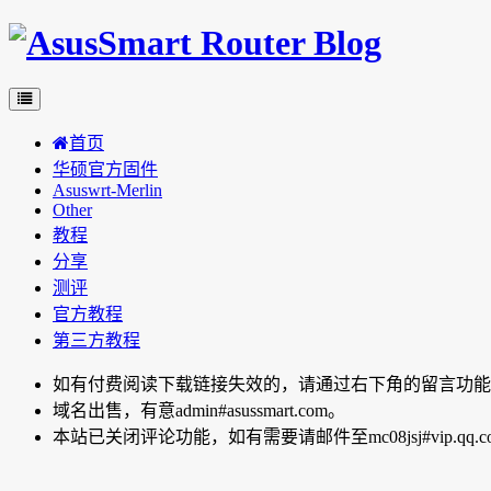
首页
华硕官方固件
Asuswrt-Merlin
Other
教程
分享
测评
官方教程
第三方教程
如有付费阅读下载链接失效的，请通过右下角的留言功能向博主反
域名出售，有意admin#asussmart.com。
本站已关闭评论功能，如有需要请邮件至mc08jsj#vip.qq.