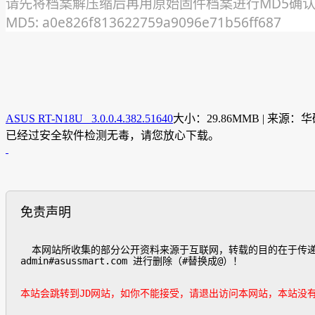
请先将档案解压缩后再用原始固件档案进行MD5确
MD5: a0e826f813622759a9096e71b56ff687
ASUS RT-N18U 3.0.0.4.382.51640
大小：29.86MMB | 来源：
已经过安全软件检测无毒，请您放心下载。
免责声明
  本网站所收集的部分公开资料来源于互联网，转载的目的在于传递更多信息及用于网络分享，并不代表本站赞同其观点和对其真实性负责，也不构成任何其他建议。如遇侵权请发邮件
admin#asussmart.com 进行删除（#替换成@）！

本站会跳转到JD网站，如你不能接受，请退出访问本网站，本站没