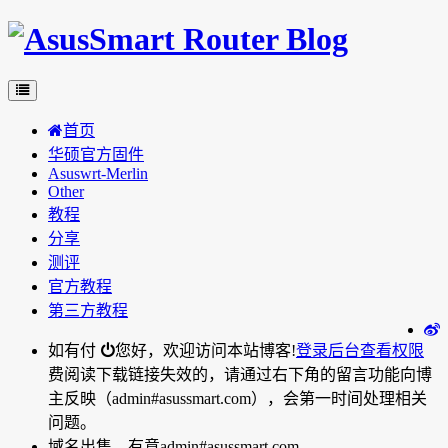
首页
华硕官方固件
Asuswrt-Merlin
Other
教程
分享
测评
官方教程
第三方教程
如有付
您好，欢迎访问本站博客!
登录后台
查看权限
费阅读下载链接失效的，请通过右下角的留言功能向博
主反映（admin#asussmart.com），会第一时间处理相关
问题。
域名出售，有意admin#asussmart.com。