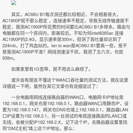
其实，AC66U B1每次测还都比较相近，不会相差很大，
AC1900P就不那么稳定 ，连接速率不稳定，导致无线传输速度不
稳定，我测AC1900P所花费的时间要比AC66U B1多得多。路由与
电脑都在同一个房间内，距离较近。不知为何intel8265ac 连接
AC1900P的2.4G，显示速率是300m，但测了吞吐量却达到了
224mb，打了鸡血似的。lan to wan是AC66U B1要高一些，是不
是我测AC1900P不准？网线测速没干扰，我测了五六次，也就
938m。
如果家里有1G宽带，就不用这么麻烦了。
或许会有朋友不懂这个WAN口吞吐量的测试方法，我在这里
详细说一下吧，虽然在其它文章也有说细说过了：
一台电脑用网线连接路由器的WAN口，电脑网卡IP地址是
192.168.0.1，网关也是192.168.0.1，路由器WAN口用静态IP，设
置为192.168.0.147，网关也DNS也填上192.168.0.1，路由器LAN
口IP设置为192.168.2.1，另一台测试的电视连接路由的LAN口或
无线，会被分配IP192.168.2.X，记下这个IP，去路由器设置里找
到“DMZ主机”填上这个IP地址。那么：