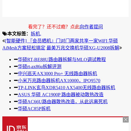
看完了？还不过瘾？点此
向作者提问
本文标签：
拆机,
[智能硬件] 『会员晒机』门对门两家共享一家WiFI 华硕
AiMesh方案轻松搞定
最美万兆交换机华硕XG-U2008拆解
华硕RT-BE88U路由器拆解与MLO调试教程
华硕rt-ax86u拆解评测
中兴巡天AX3000 Pro+ 无线路由器拆机
小米万兆路由器拆机AX10000，IPQ9570
TP-LINK玄鸟XDR5410 AX5400无线路由器拆机
ASUS 华硕 AC1900P 路由器被动散热改造
华硕AC66U路由器散热改造，从此远离死机
华硕AC85P拆机