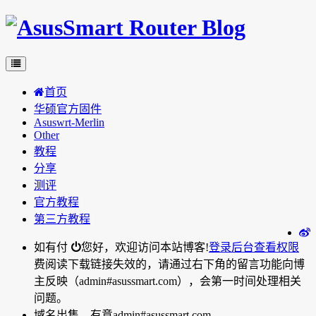
首页
华硕官方固件
Asuswrt-Merlin
Other
教程
分享
测评
官方教程
第三方教程
如有付
您好，欢迎访问本站博客!
登录后台
查看权限
费阅读下载链接失效的，请通过右下角的留言功能向博
主反映（admin#asussmart.com），会第一时间处理相关
问题。
域名出售，有意admin#asussmart.com。