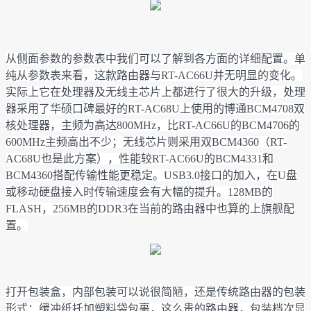
从侧面参数的参数表中我们可以了解到各方面的详细配置。单
纯从参数表来看，这款路由器与RT-AC66U并无明显的变化。
实际上它在处理器及无线主芯片上都进行了很大的升级，处理
器采用了华硕口碑最好的RT-AC68U上使用的博通BCM4708双
核处理器，主频为高达800MHz，比RT-AC66U的BCM4706的
600MHz主频高出不少；无线芯片则采用双BCM4360（RT-
AC68U也是此方案），性能较RT-AC66U的BCM4331和
BCM4360搭配传输性能更稳定。USB3.0接口的加入，在U盘
或移动硬盘接入时传输速度会有大幅的提升。128MB的
FLASH，256MB的DDR3在当前的路由器中也算的上旗舰配
置。
打开包装盒，内部包装可以说很简陋，还是传统路由器的包装
形式：缓冲纸托加塑料袋包裹，这么贵的路由器，包装档次显