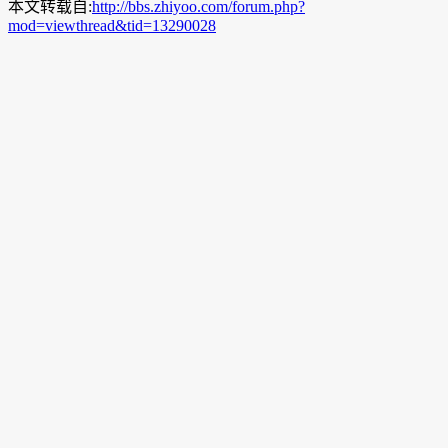
本文转载自:
http://bbs.zhiyoo.com/forum.php?
mod=viewthread&tid=13290028