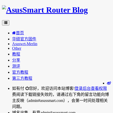
首页
华硕官方固件
Asuswrt-Merlin
Other
教程
分享
测评
官方教程
第三方教程
如有付
您好，欢迎访问本站博客!
登录后台
查看权限
费阅读下载链接失效的，请通过右下角的留言功能向博
主反映（admin#asussmart.com），会第一时间处理相关
问题。
域名出售，有意admin#asussmart.com。